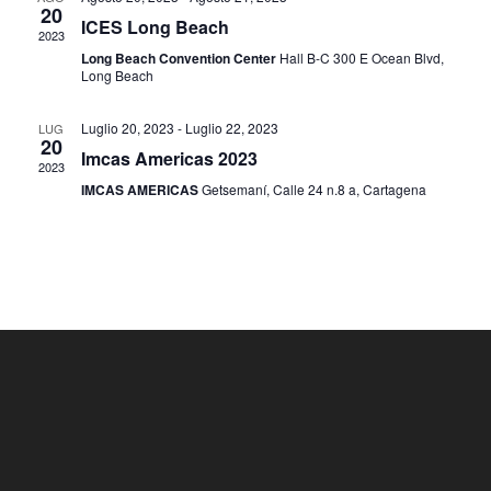
i
s
20
n
ICES Long Beach
c
2023
t
a
Long Beach Convention Center
Hall B-C 300 E Ocean Blvd,
e
e
l
Long Beach
N
r
a
a
c
d
Luglio 20, 2023
-
Luglio 22, 2023
LUG
20
v
a
Imcas Americas 2023
a
2023
i
t
e
IMCAS AMERICAS
Getsemaní, Calle 24 n.8 a, Cartagena
g
a
v
a
.
i
z
s
i
o
t
n
e
e
N
a
v
i