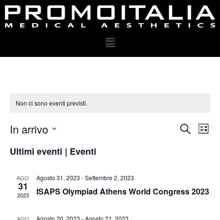
Non ci sono eventi previsti.
In arrivo
E
E
C
L
v
e
v
S
i
Ultimi eventi | Eventi
r
e
e
s
e
c
n
t
l
n
a
t
a
Agosto 31, 2023
-
Settembre 2, 2023
AGO
e
t
31
o
ISAPS Olympiad Athens World Congress 2023
z
i
2023
V
i
R
i
o
Agosto 20, 2023
-
Agosto 21, 2023
AGO